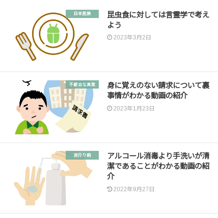
昆虫食に対しては言霊学で考え
日本民族
よう
2023年3月2日
身に覚えのない請求について裏
不都合な真実
事情がわかる動画の紹介
2023年1月23日
アルコール消毒より手洗いが清
流行り病
潔であることがわかる動画の紹
介
2022年9月27日