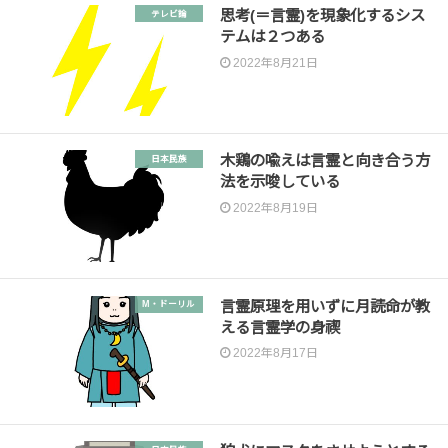
思考(＝言霊)を現象化するシス
テレビ論
テムは２つある
2022年8月21日
木鶏の喩えは言霊と向き合う方
日本民族
法を示唆している
2022年8月19日
言霊原理を用いずに月読命が教
M・ドーリル
える言霊学の身禊
2022年8月17日