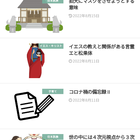
狛犬にマスクをさせようとする
日本民族
意味
2022年8月15日
イエスの教えと関係がある言霊
イエス・キリスト
エと松果体
2022年8月11日
コロナ禍の備忘録Ⅱ
子育て
2022年8月11日
世の中には４次元視点から３次
日本民族