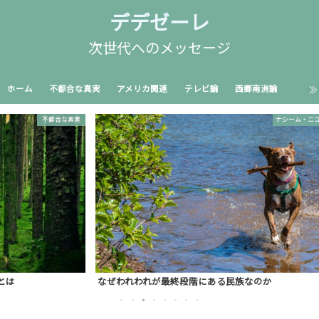
デデゼーレ
次世代へのメッセージ
ホーム
不都合な真実
アメリカ関連
テレビ論
西郷南洲論
真実
ナシーム・ニコラス・タレブ
なぜわれわれが最終段階にある民族なのか
論
1
2
3
4
5
6
7
8