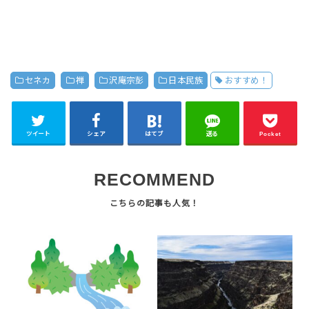
セネカ
禅
沢庵宗彭
日本民族
おすすめ！
ツイート
シェア
はてブ
送る
Pocket
RECOMMEND