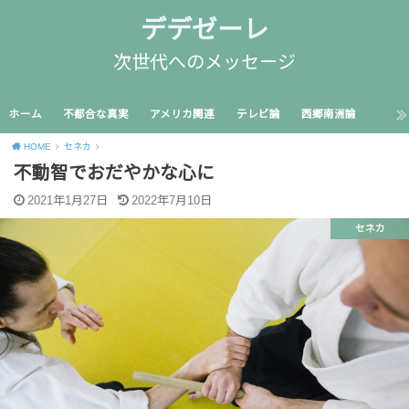
デデゼーレ
次世代へのメッセージ
ホーム
不都合な真実
アメリカ関連
テレビ論
西郷南洲論
HOME
セネカ
不動智でおだやかな心に
2021年1月27日
2022年7月10日
セネカ