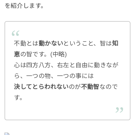
を紹介します。
不動とは
動かない
ということ、智は
知
恵
の智です。(中略)
心は四方八方、右左と自由に動きなが
ら、一つの物、一つの事には
決してとらわれない
のが
不動智
なので
す。