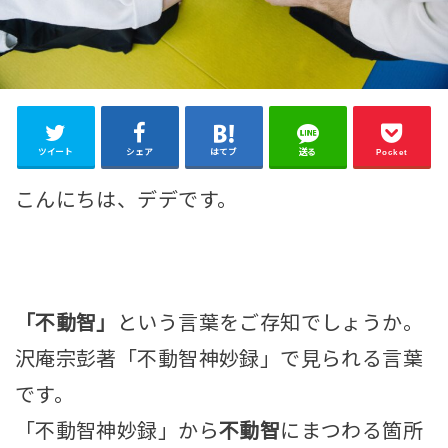
ツイート
シェア
はてブ
送る
Pocket
こんにちは、デデです。
「不動智」
という言葉をご存知でしょうか。
沢庵宗彭著「不動智神妙録」で見られる言葉
です。
「不動智神妙録」から
不動智
にまつわる箇所