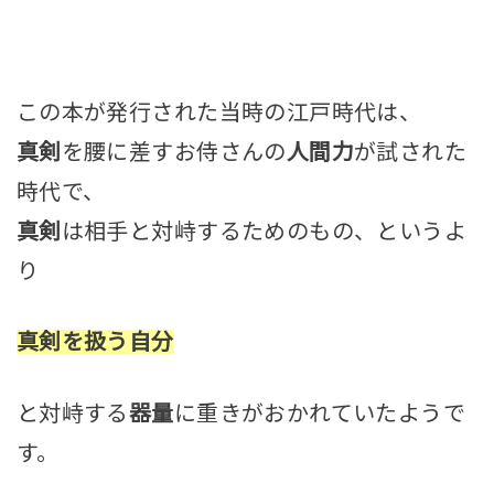
この本が発行された当時の江戸時代は、
真剣
を腰に差すお侍さんの
人間力
が試された
時代で、
真剣
は相手と対峙するためのもの、というよ
り
真剣を扱う自分
と対峙する
器量
に重きがおかれていたようで
す。