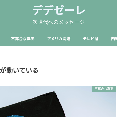
デデゼーレ
次世代へのメッセージ
不都合な真実
アメリカ関連
テレビ論
西
が動いている
不都合な真実