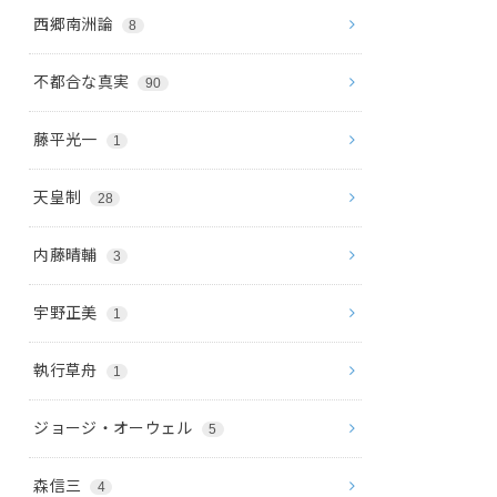
西郷南洲論
8
不都合な真実
90
藤平光一
1
天皇制
28
内藤晴輔
3
宇野正美
1
執行草舟
1
ジョージ・オーウェル
5
森信三
4