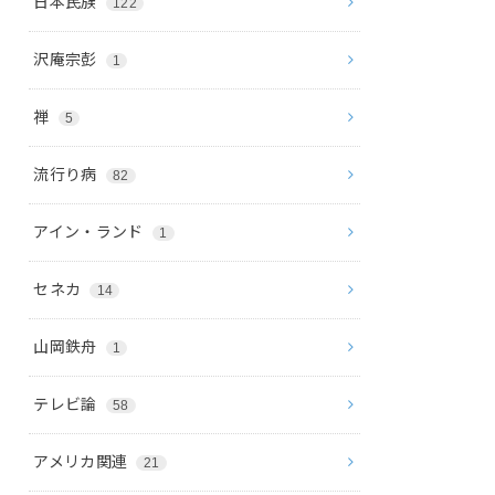
日本民族
122
沢庵宗彭
1
禅
5
流行り病
82
アイン・ランド
1
セネカ
14
山岡鉄舟
1
テレビ論
58
アメリカ関連
21