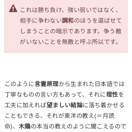
これは勝ち負け、強い弱いではなく、
相手に争わない
調和
のほうを選ばせて
しまうことの暗示であります。争う敵
がいないことを無敵と呼ぶ所以です。
このように
言霊原理
から生まれた日本語では
丁寧なものの言い方もあって、それに
理性
を
工夫に加えれば
望ましい結論
に落ち着かせる
こともできる、それが東洋の教え(＝月読
命)、
木鶏
の本当の教えのように聞こえるので