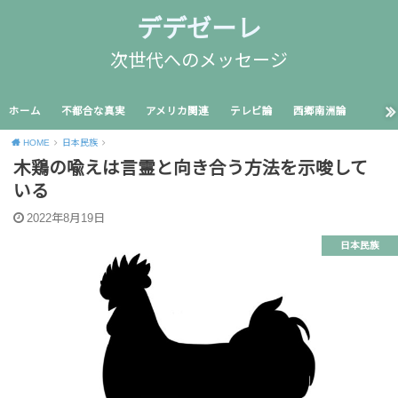
デデゼーレ
次世代へのメッセージ
ホーム
不都合な真実
アメリカ関連
テレビ論
西郷南洲論
HOME
日本民族
木鶏の喩えは言霊と向き合う方法を示唆して
いる
2022年8月19日
日本民族