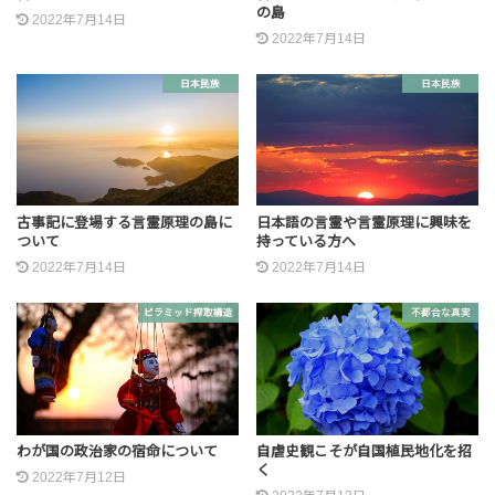
の島
2022年7月14日
2022年7月14日
日本民族
日本民族
古事記に登場する言霊原理の島に
日本語の言霊や言霊原理に興味を
ついて
持っている方へ
2022年7月14日
2022年7月14日
ピラミッド搾取構造
不都合な真実
わが国の政治家の宿命について
自虐史観こそが自国植民地化を招
く
2022年7月12日