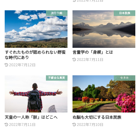
2022年7月12日
流行り病
日本民族
すぐれたものが認められない野蛮
言霊学の「身禊」とは
な時代にあり
2022年7月11日
2022年7月12日
不都合な真実
セネカ
天皇の一人称「朕」はどこへ
右脳も大切にする日本民族
2022年7月11日
2022年7月10日