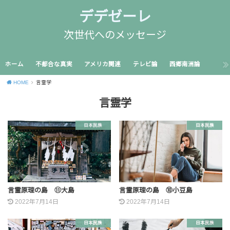
デデゼーレ
次世代へのメッセージ
ホーム
不都合な真実
アメリカ関連
テレビ論
西郷南洲論
HOME
言霊学
言霊学
日本民族
日本民族
言霊原理の島 ⑪大島
言霊原理の島 ⑩小豆島
2022年7月14日
2022年7月14日
日本民族
日本民族