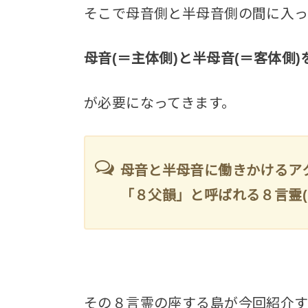
そこで母音側と半母音側の間に入っ
母音(＝主体側)と半母音(＝客体側)
が必要になってきます。
母音と半母音に働きかけるア
「８父韻」と呼ばれる８言霊(
その８言霊の座する島が今回紹介