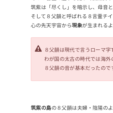
筑紫は「尽くし」を暗示し、母音と
そして８父韻と呼ばれる８言霊チイ
心の先天宇宙から
現象
が生まれるよ
８父韻は現代で言うローマ字T
わが国の太古の時代では海外
８父韻の音が基本だったので
筑紫の島
の８父韻は夫婦・陰陽のよ