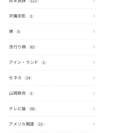
日本民族
122
沢庵宗彭
1
禅
5
流行り病
82
アイン・ランド
1
セネカ
14
山岡鉄舟
1
テレビ論
58
アメリカ関連
21