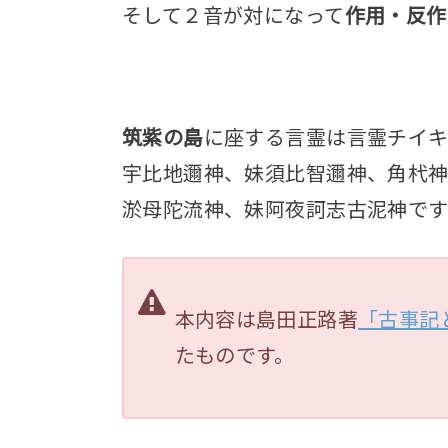
そして２音が対になって
作用・反作
筑紫の島
に座する言霊は言霊チイ
宇比地邇神、妹須比智邇神、角杙
淤母陀流神、妹阿夜訶志古泥神です
本内容は島田正路著
「古事記
たものです。