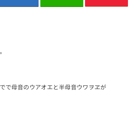
。
でで母音のウアオエと半母音ウワヲヱが