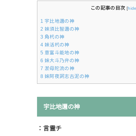
この記事の目次
[
hid
1
宇比地邇の神
2
妹須比智邇の神
3
角杙の神
4
妹活杙の神
5
意富斗能地の神
6
妹大斗乃弁の神
7
淤母陀流の神
8
妹阿夜訶志古泥の神
宇比地邇の神
：言霊チ