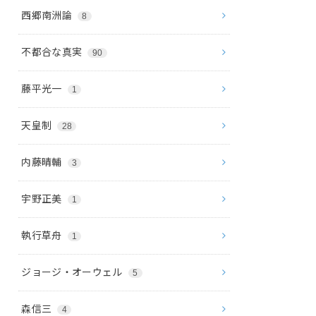
西郷南洲論
8
不都合な真実
90
藤平光一
1
天皇制
28
内藤晴輔
3
宇野正美
1
執行草舟
1
ジョージ・オーウェル
5
森信三
4