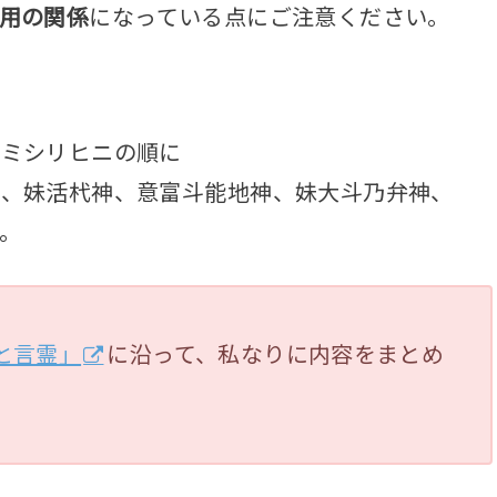
用の関係
になっている点にご注意ください。
キミシリヒニの順に
神、妹活杙神、意富斗能地神、妹大斗乃弁神、
。
と言霊」
に沿って、私なりに内容をまとめ