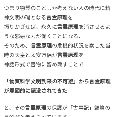
つまり物質のことしか考えない人の時代に精
神文明の礎となる
言霊原理
を
振りかざせば、永久に
言霊原理
を消させる
よ
うな邪悪な力が働くことになる、
そのため、
言霊原理
の危機的状況を察した当
時の天皇と太安万侶が
言霊原理
を
神話形式で書物に留め隠すことで
「物質科学文明到来の不可避
」から言霊原理
が意図的に隠没されてきた
と、その
言霊原理
の保護が「古事記」編纂の