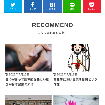
ツイート
シェア
はてブ
送る
Pocket
RECOMMEND
2022年7月11日
2022年7月19日
真心があって効率的な美しい動
言霊学における天津日嗣という
きが日本民族の所作
存在