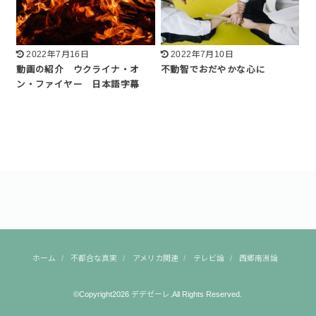
2022年7月16日
2022年7月10日
動画の紹介 ウクライナ・オ
不動智でおだやかな心に
ン・ファイヤー 日本語字幕
ホーム
不都合な真実
アメリカ関連
テレビ論
西郷南洲論
©Copyright2026
デデゼーレ
.All Rights Reserved.