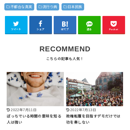
不都合な真実
流行り病
日本民族
ツイート
シェア
はてブ
送る
Pocket
RECOMMEND
2022年7月11日
2022年7月13日
ぼっちでいる時間の意味を知る
政権転覆を目指すデモだけでは
人は強い
功を奏しない