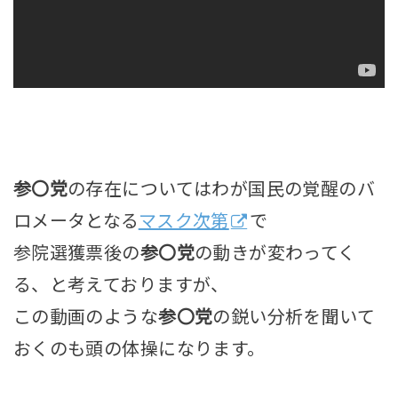
参〇党
の存在についてはわが国民の覚醒のバ
ロメータとなる
マスク次第
で
参院選獲票後の
参〇党
の動きが変わってく
る、
と考えておりますが、
この動画のような
参〇党
の鋭い分析を聞いて
おくのも頭の体操になります。