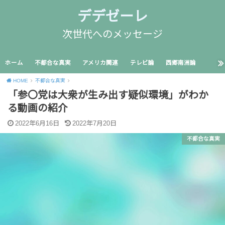
デデゼーレ
次世代へのメッセージ
ホーム
不都合な真実
アメリカ関連
テレビ論
西郷南洲論
HOME
不都合な真実
「参〇党は大衆が生み出す疑似環境」がわか
る動画の紹介
2022年6月16日
2022年7月20日
不都合な真実