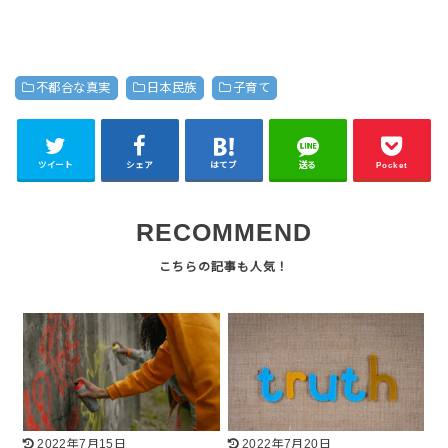
不都合な真実
日本民族
子育て
ツイート
シェア
はてブ
送る
Pocket
RECOMMEND
2022年7月15日
2022年7月20日