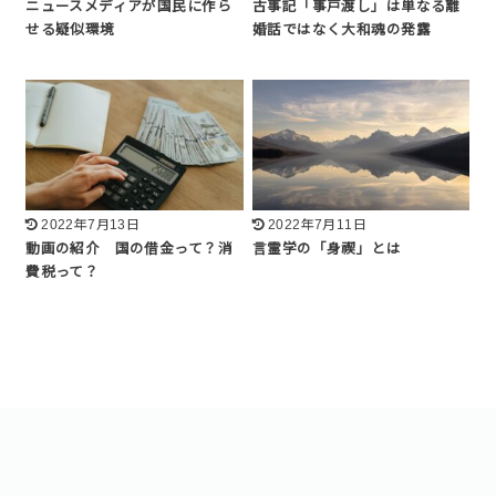
ニュースメディアが国民に作ら
古事記「事戸渡し」は単なる離
せる疑似環境
婚話ではなく大和魂の発露
2022年7月13日
2022年7月11日
動画の紹介 国の借金って？消
言霊学の「身禊」とは
費税って？