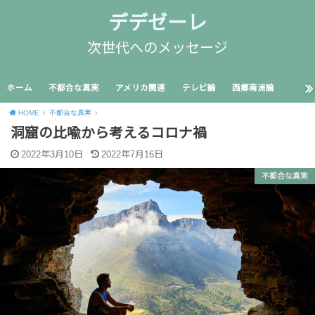
デデゼーレ
次世代へのメッセージ
ホーム
不都合な真実
アメリカ関連
テレビ論
西郷南洲論
HOME
不都合な真実
洞窟の比喩から考えるコロナ禍
2022年3月10日
2022年7月16日
不都合な真実