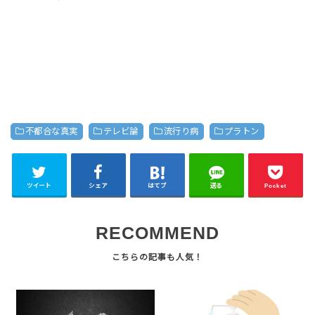
不都合な真実
テレビ論
流行り病
プラトン
ツイート
シェア
はてブ
送る
Pocket
RECOMMEND