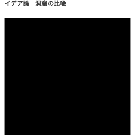
イデア論 洞窟の比喩