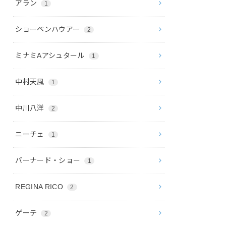
アラン
1
ショーペンハウアー
2
ミナミAアシュタール
1
中村天風
1
中川八洋
2
ニーチェ
1
バーナード・ショー
1
REGINA RICO
2
ゲーテ
2