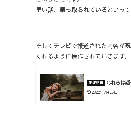
早い話、
乗っ取られている
といって
そして
テレビ
で報道された内容が
現
くれるように操作されていきます。
われらは疑
2022年7月15日