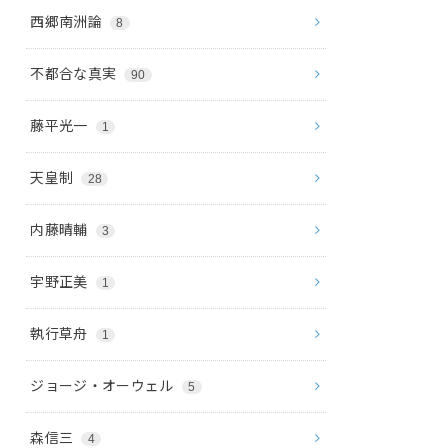
西郷南洲論
8
不都合な真実
90
藤平光一
1
天皇制
28
内藤晴輔
3
宇野正美
1
執行草舟
1
ジョージ・オーウェル
5
森信三
4