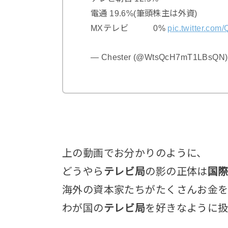
電通 19.6%(筆頭株主は外資)
MXテレビ 0%
pic.twitter.co
— Chester (@WtsQcH7mT1LBsQN
上の動画でお分かりのように、
どうやら
テレビ局
の影の正体は
国際
海外の資本家たちがたくさんお金を
わが国の
テレビ局
を好きなように扱