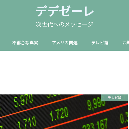
デデゼーレ
次世代へのメッセージ
不都合な真実
アメリカ関連
テレビ論
西
テレビ論