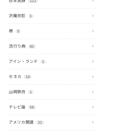
日本民族
122
沢庵宗彭
1
禅
5
流行り病
82
アイン・ランド
1
セネカ
14
山岡鉄舟
1
テレビ論
58
アメリカ関連
21