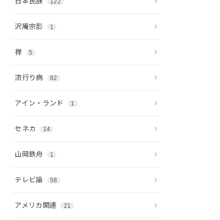
日本民族
122
沢庵宗彭
1
禅
5
流行り病
82
アイン・ランド
1
セネカ
14
山岡鉄舟
1
テレビ論
58
アメリカ関連
21