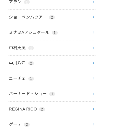
アラン
1
ショーペンハウアー
2
ミナミAアシュタール
1
中村天風
1
中川八洋
2
ニーチェ
1
バーナード・ショー
1
REGINA RICO
2
ゲーテ
2