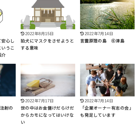
2022年8月15日
2022年7月14日
て安心し
狛犬にマスクをさせようと
言霊原理の島 ⑥津島
というこ
する意味
紹介
2022年7月17日
2022年7月14日
防注射の
世の中はお金儲けだらけだ
「企業オーナー有志の会」
からカモになってはいけな
も発足しています
い