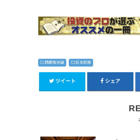
西郷南洲論
日本民族
ツイート
シェア
R