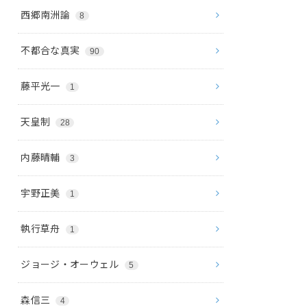
西郷南洲論
8
不都合な真実
90
藤平光一
1
天皇制
28
内藤晴輔
3
宇野正美
1
執行草舟
1
ジョージ・オーウェル
5
森信三
4