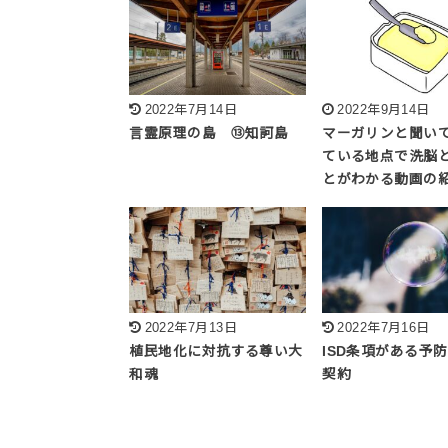
2022年7月14日
2022年9月14日
言霊原理の島 ⑬知訶島
マーガリンと聞い
ている地点で洗脳
とがわかる動画の
2022年7月13日
2022年7月16日
植民地化に対抗する尊い大
ISD条項がある予
和魂
契約