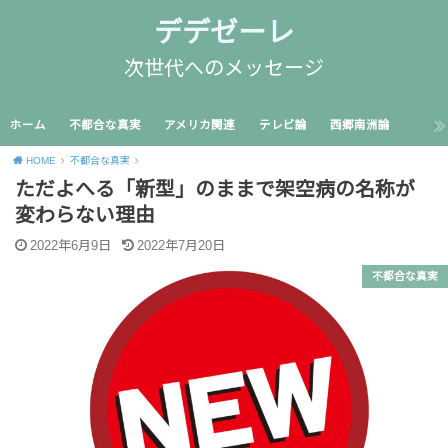
デデゼーレ
次世代へのメッセージ
ホーム
不都合な真実
アメリカ関連
テレビ論
西郷南洲論
HOME
不都合な真実
ただよへる「新型」のままで架空病の名称が
変わらない理由
2022年6月9日
2022年7月20日
不都合な真実