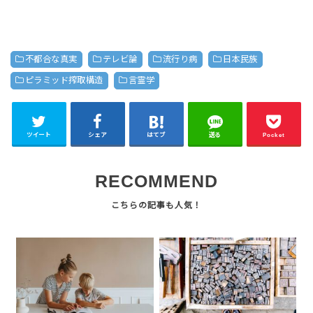
不都合な真実
テレビ論
流行り病
日本民族
ピラミッド搾取構造
言霊学
ツイート
シェア
はてブ
送る
Pocket
RECOMMEND