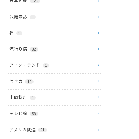
日本民族
122
沢庵宗彭
1
禅
5
流行り病
82
アイン・ランド
1
セネカ
14
山岡鉄舟
1
テレビ論
58
アメリカ関連
21