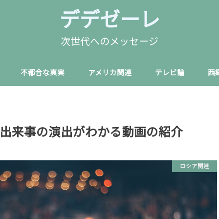
デデゼーレ
次世代へのメッセージ
不都合な真実
アメリカ関連
テレビ論
西
出来事の演出がわかる動画の紹介
ロシア関連