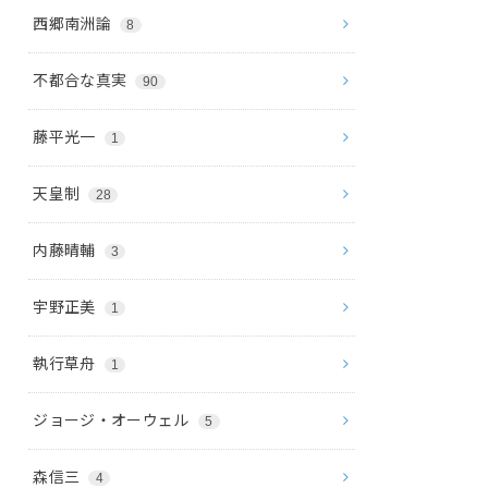
西郷南洲論
8
不都合な真実
90
藤平光一
1
天皇制
28
内藤晴輔
3
宇野正美
1
執行草舟
1
ジョージ・オーウェル
5
森信三
4