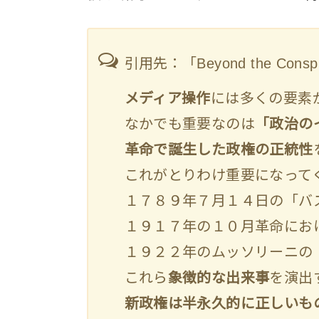
引用先：「Beyond the Consp
メディア操作
には多くの要素
なかでも重要なのは
「政治の
革命で誕生した政権の正統性
これがとりわけ重要になって
１７８９年７月１４日の「バ
１９１７年の１０月革命にお
１９２２年のムッソリーニの
これら
象徴的な出来事
を演出
新政権は半永久的に正しいも