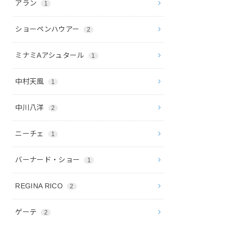
アラン
1
ショーペンハウアー
2
ミナミAアシュタール
1
中村天風
1
中川八洋
2
ニーチェ
1
バーナード・ショー
1
REGINA RICO
2
ゲーテ
2