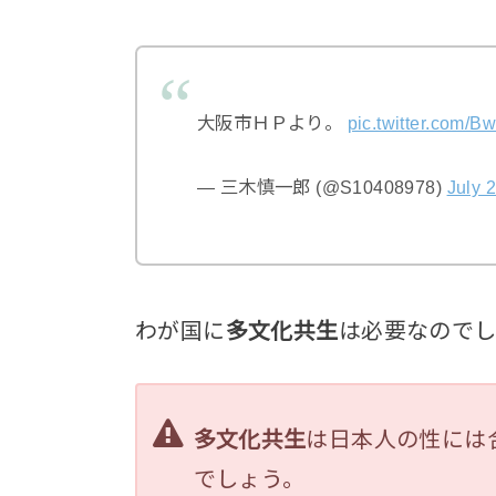
大阪市ＨＰより。
pic.twitter.com/B
— 三木慎一郎 (@S10408978)
July 
わが国に
多文化共生
は必要なので
多文化共生
は日本人の性には
でしょう。