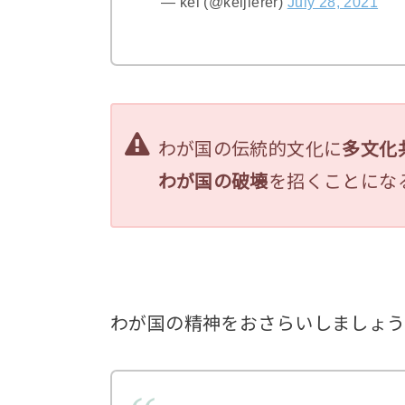
— kei (@keijierer)
July 28, 2021
わが国の伝統的文化に
多文化
わが国の破壊
を招くことにな
わが国の精神をおさらいしましょう