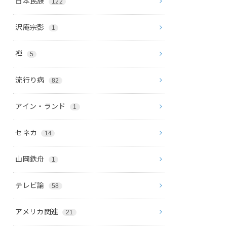
日本民族
122
沢庵宗彭
1
禅
5
流行り病
82
アイン・ランド
1
セネカ
14
山岡鉄舟
1
テレビ論
58
アメリカ関連
21