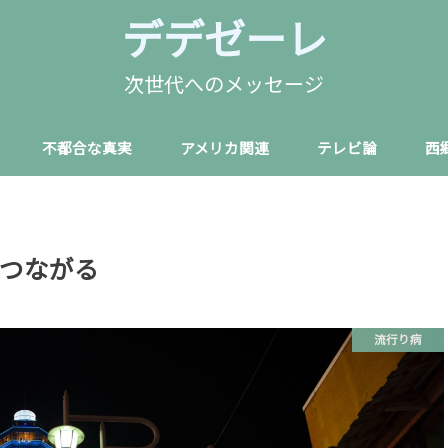
デデゼーレ
次世代へのメッセージ
不都合な真実
アメリカ関連
テレビ論
西
つながる
流行り病