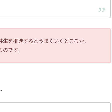
共生
を推進するとうまくいくどころか、
るのです。
。