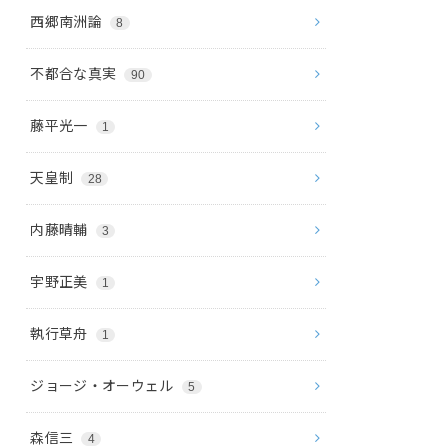
西郷南洲論
8
不都合な真実
90
藤平光一
1
天皇制
28
内藤晴輔
3
宇野正美
1
執行草舟
1
ジョージ・オーウェル
5
森信三
4