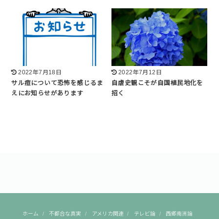
2022年7月18日
2022年7月12日
サル痘について恐怖を感じるま
自虐史観こそが自国植民地化を
えにお知らせがあります
招く
ホーム
不都合な真実
アメリカ関連
テレビ論
西郷南洲論