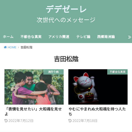
デデゼーレ
次世代へのメッセージ
ホーム
不都合な真実
アメリカ関連
テレビ論
西郷南洲論
HOME
吉田松陰
吉田松陰
流行り病
不都合な真実
「表情を見せたい」大和魂を見せ
やむにやまれぬ大和魂を持つ人た
よ
ち
2022年7月12日
2022年7月18日