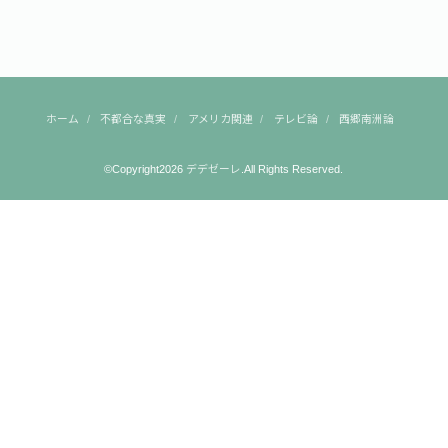
ホーム
不都合な真実
アメリカ関連
テレビ論
西郷南洲論
©Copyright2026
デデゼーレ
.All Rights Reserved.