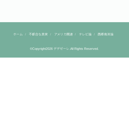
ホーム
不都合な真実
アメリカ関連
テレビ論
西郷南洲論
©Copyright2026
デデゼーレ
.All Rights Reserved.