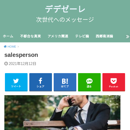
デデゼーレ
次世代へのメッセージ
ホーム
不都合な真実
アメリカ関連
テレビ論
西郷南洲論
HOME
salesperson
2021年12月12日
ツイート
シェア
はてブ
送る
Pocket