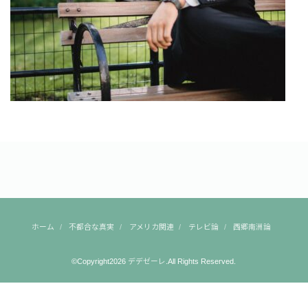
ホーム
不都合な真実
アメリカ関連
テレビ論
西郷南洲論
©Copyright2026
デデゼーレ
.All Rights Reserved.