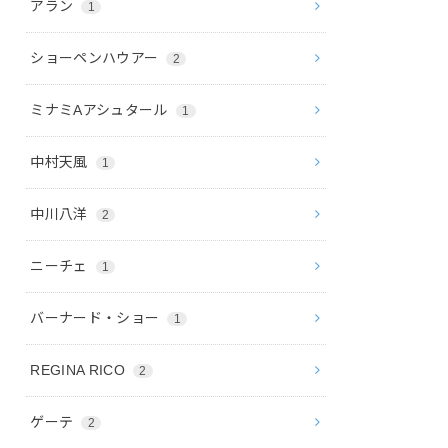
アラン
1
ショーペンハウアー
2
ミナミAアシュタール
1
中村天風
1
中川八洋
2
ニーチェ
1
バーナード・ショー
1
REGINA RICO
2
ゲーテ
2