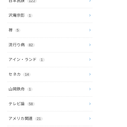
日本民族
122
沢庵宗彭
1
禅
5
流行り病
82
アイン・ランド
1
セネカ
14
山岡鉄舟
1
テレビ論
58
アメリカ関連
21