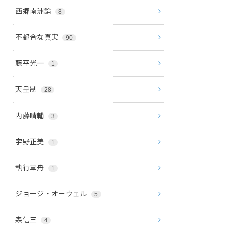
西郷南洲論
8
不都合な真実
90
藤平光一
1
天皇制
28
内藤晴輔
3
宇野正美
1
執行草舟
1
ジョージ・オーウェル
5
森信三
4