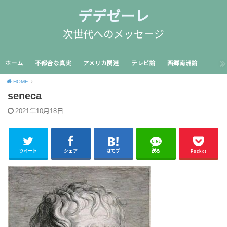
デデゼーレ
次世代へのメッセージ
ホーム
不都合な真実
アメリカ関連
テレビ論
西郷南洲論
HOME
seneca
2021年10月18日
ツイート
シェア
はてブ
送る
Pocket