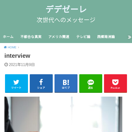
デデゼーレ
次世代へのメッセージ
ホーム
不都合な真実
アメリカ関連
テレビ論
西郷南洲論
HOME
interview
2021年11月9日
ツイート
シェア
はてブ
送る
Pocket