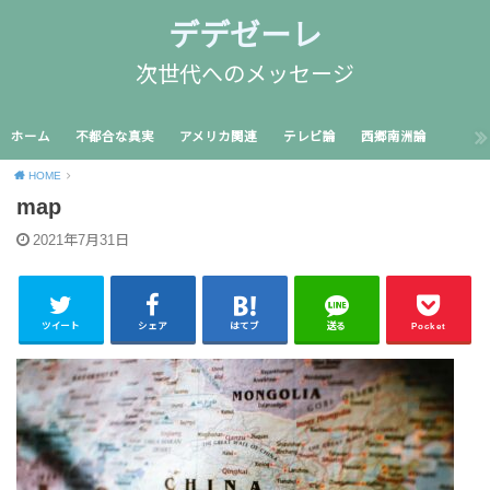
デデゼーレ
次世代へのメッセージ
ホーム
不都合な真実
アメリカ関連
テレビ論
西郷南洲論
HOME
map
2021年7月31日
ツイート
シェア
はてブ
送る
Pocket