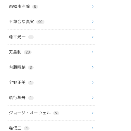
西郷南洲論
8
不都合な真実
90
藤平光一
1
天皇制
28
内藤晴輔
3
宇野正美
1
執行草舟
1
ジョージ・オーウェル
5
森信三
4