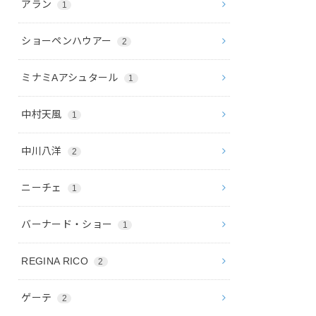
アラン
1
ショーペンハウアー
2
ミナミAアシュタール
1
中村天風
1
中川八洋
2
ニーチェ
1
バーナード・ショー
1
REGINA RICO
2
ゲーテ
2