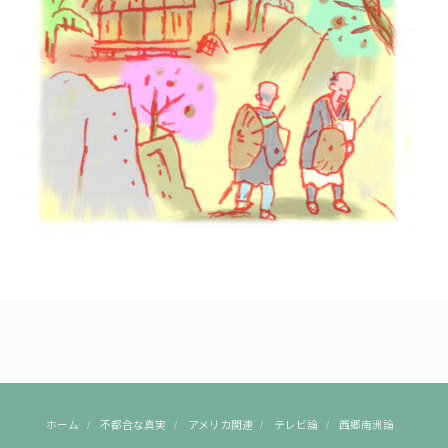
ホーム
不都合な真実
アメリカ関連
テレビ論
西郷南洲論