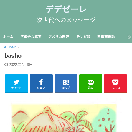
デデゼーレ
次世代へのメッセージ
ホーム
不都合な真実
アメリカ関連
テレビ論
西郷南洲論
HOME
basho
2022年7月6日
ツイート
シェア
はてブ
送る
Pocket