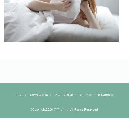
ホーム
不都合な真実
アメリカ関連
テレビ論
西郷南洲論
©Copyright2026
デデゼーレ
.All Rights Reserved.