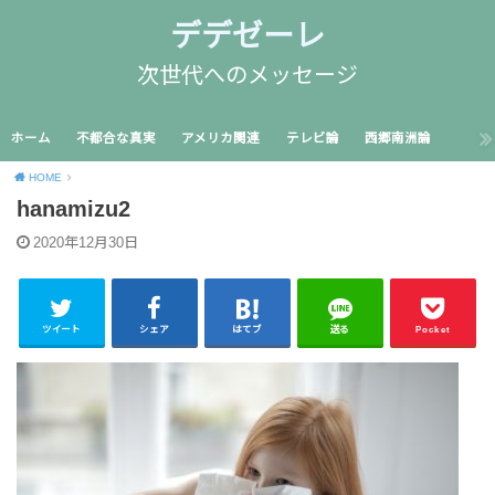
デデゼーレ
次世代へのメッセージ
ホーム
不都合な真実
アメリカ関連
テレビ論
西郷南洲論
HOME
hanamizu2
2020年12月30日
ツイート
シェア
はてブ
送る
Pocket