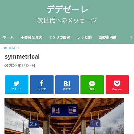
デデゼーレ
次世代へのメッセージ
ホーム
不都合な真実
アメリカ関連
テレビ論
西郷南洲論
HOME
symmetrical
2022年1月22日
ツイート
シェア
はてブ
送る
Pocket