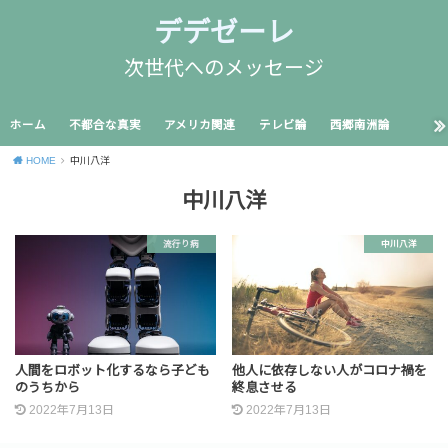
デデゼーレ
次世代へのメッセージ
ホーム
不都合な真実
アメリカ関連
テレビ論
西郷南洲論
HOME
中川八洋
中川八洋
流行り病
中川八洋
人間をロボット化するなら子ども
他人に依存しない人がコロナ禍を
のうちから
終息させる
2022年7月13日
2022年7月13日