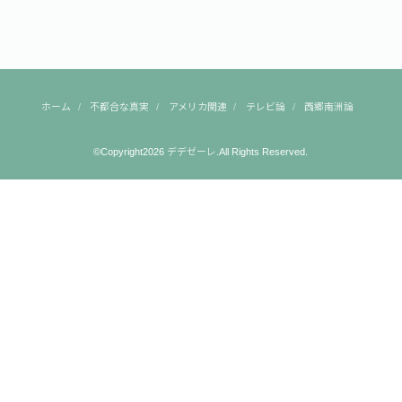
ホーム
不都合な真実
アメリカ関連
テレビ論
西郷南洲論
©Copyright2026
デデゼーレ
.All Rights Reserved.